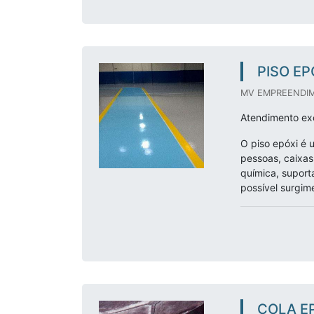
PISO EP
MV EMPREENDIM
Atendimento exc
O piso epóxi é 
pessoas, caixas
química, suport
possível surgim
COLA E