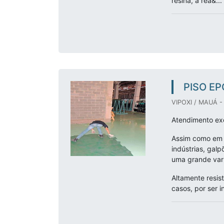
resina, a rea&...
PISO EP
VIPOXI / MAUÁ -
Atendimento exc
Assim como em c
indústrias, gal
uma grande var
Altamente resis
casos, por ser i