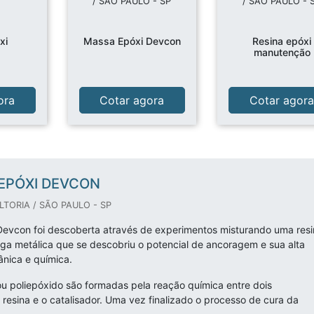
/ SÃO PAULO - SP
/ SÃO PAULO - 
xi
Massa Epóxi Devcon
Resina epóxi
manutenção
ora
Cotar agora
Cotar agor
EPÓXI DEVCON
TORIA / SÃO PAULO - SP
evcon foi descoberta através de experimentos misturando uma resi
 metálica que se descobriu o potencial de ancoragem e sua alta
ânica e química.
u poliepóxido são formadas pela reação química entre dois
resina e o catalisador. Uma vez finalizado o processo de cura da