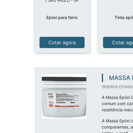
/ SÃO PAULO - SP
Epóxi para ferro
Tinta epó
Cotar agora
Cotar ag
MASSA 
SIDEROS CONSUL
A Massa Epóxi D
comum com carga
resistência mec
A Massa Epóxi o
componentes, a 