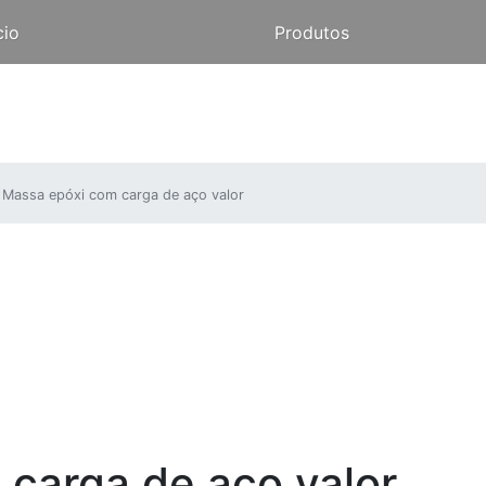
cio
Produtos
Massa epóxi com carga de aço valor
carga de aço valor