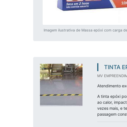
Imagem ilustrativa de Massa epóxi com carga de
TINTA E
MV EMPREENDIM
Atendimento exc
A tinta epóxi po
ao calor, impact
vezes mais, e t
passagem const