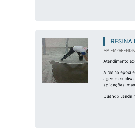
RESINA 
MV EMPREENDIM
Atendimento exc
A resina epóxi 
agente catalisa
aplicações, ma
Quando usada na