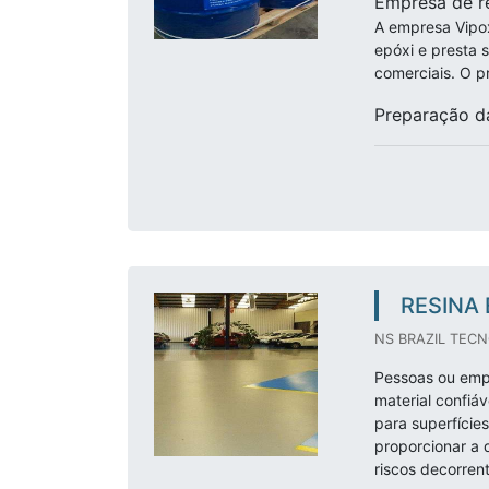
Empresa de r
A empresa Vipox
epóxi e presta s
comerciais. O p
Preparação da
RESINA
NS BRAZIL TECN
Pessoas ou emp
material confiá
para superfície
proporcionar a d
riscos decorrent