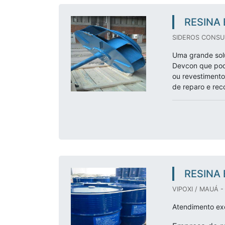
RESINA
SIDEROS CONSUL
Uma grande solu
Devcon que pode
ou revestimento
de reparo e rec
RESINA 
VIPOXI / MAUÁ -
Atendimento exc