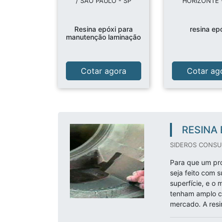
/ SÃO PAULO - SP
HORIZONTE 
Resina epóxi para
resina ep
manutenção laminação
Cotar agora
Cotar ag
RESINA 
SIDEROS CONSUL
Para que um pr
seja feito com 
superfície, e o
tenham amplo co
mercado. A resin