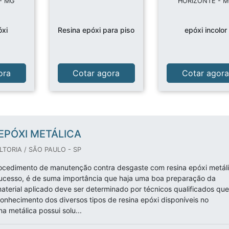
- MG
HORIZONTE - 
óxi
Resina epóxi para piso
epóxi incolor
ora
Cotar agora
Cotar agor
EPÓXI METÁLICA
TORIA / SÃO PAULO - SP
ocedimento de manutenção contra desgaste com resina epóxi metál
sucesso, é de suma importância que haja uma boa preparação da
 material aplicado deve ser determinado por técnicos qualificados que
nhecimento dos diversos tipos de resina epóxi disponíveis no
a metálica possui solu...