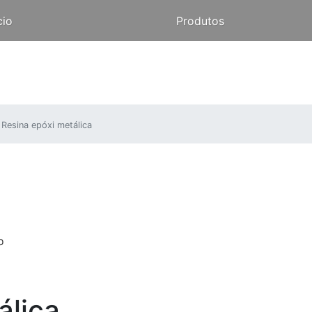
cio
Produtos
Resina epóxi metálica
o
álica